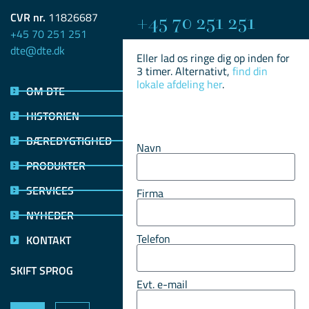
CVR nr.
11826687
+45 70 251 251​
+45 70 251 251
dte@dte.dk
Eller lad os ringe dig op inden for
3 timer. Alternativt,
find din
lokale afdeling her
.
OM DTE
HISTORIEN
BÆREDYGTIGHED
Navn
PRODUKTER
SERVICES
Firma
NYHEDER
Telefon
KONTAKT
SKIFT SPROG
Evt. e-mail