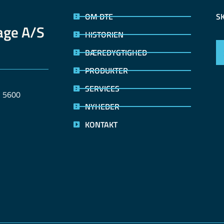
OM DTE
S
age A/S
HISTORIEN
BÆREDYGTIGHED
PRODUKTER
SERVICES
 5600 
NYHEDER
KONTAKT