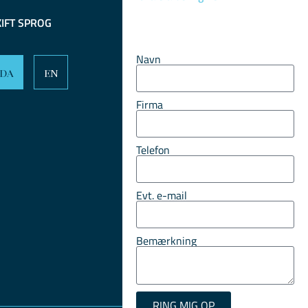
KIFT SPROG
Navn
DA
EN
Firma
Telefon
Evt. e-mail
Bemærkning
RING MIG OP