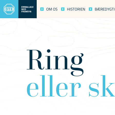
OM OS
HISTORIEN
BÆREDYGT
Ring
eller s