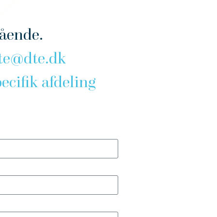
gående.
te@dte.dk
ecifik afdeling