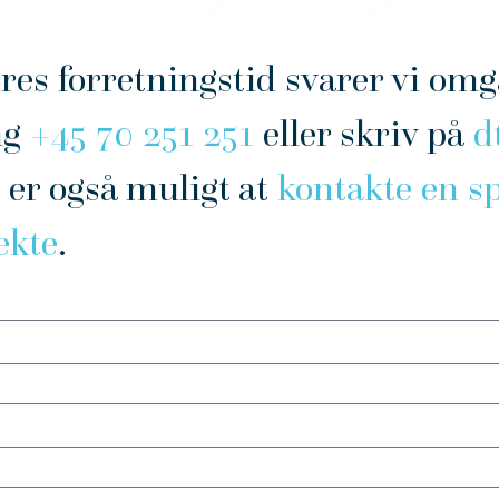
ores forretningstid svarer vi om
ng
+45 70 251 251
eller skriv på
d
 er også muligt at
kontakte en sp
ekte
.
n