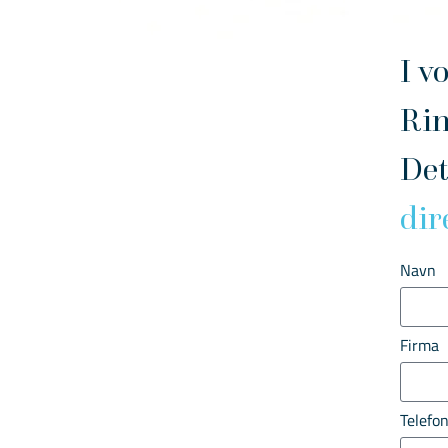
I v
Ri
Det
dir
Navn
Firma
Telefo